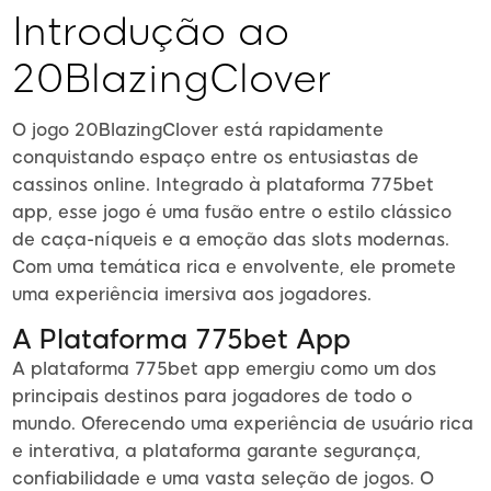
Introdução ao
20BlazingClover
O jogo 20BlazingClover está rapidamente
conquistando espaço entre os entusiastas de
cassinos online. Integrado à plataforma 775bet
app, esse jogo é uma fusão entre o estilo clássico
de caça-níqueis e a emoção das slots modernas.
Com uma temática rica e envolvente, ele promete
uma experiência imersiva aos jogadores.
A Plataforma 775bet App
A plataforma 775bet app emergiu como um dos
principais destinos para jogadores de todo o
mundo. Oferecendo uma experiência de usuário rica
e interativa, a plataforma garante segurança,
confiabilidade e uma vasta seleção de jogos. O