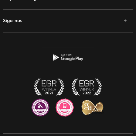
Siga-nos
Facebook
Twitter
YouTube
Instagram
Discord
Twitch
Reddit