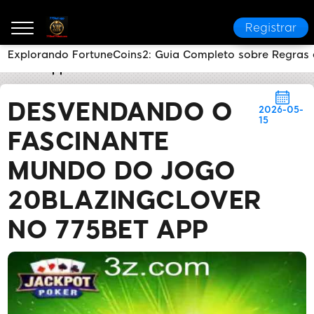
Registrar
Explorando FortuneCoins2: Guia Completo sobre Regras 
775bet app
Notícias do Setor
Desvendando o Fasc
DESVENDANDO O
2026-05-
15
FASCINANTE
MUNDO DO JOGO
20BLAZINGCLOVER
NO 775BET APP