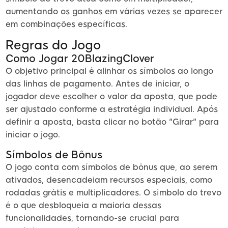
aumentando os ganhos em várias vezes se aparecer
em combinações específicas.
Regras do Jogo
Como Jogar 20BlazingClover
O objetivo principal é alinhar os símbolos ao longo
das linhas de pagamento. Antes de iniciar, o
jogador deve escolher o valor da aposta, que pode
ser ajustado conforme a estratégia individual. Após
definir a aposta, basta clicar no botão "Girar" para
iniciar o jogo.
Símbolos de Bônus
O jogo conta com símbolos de bônus que, ao serem
ativados, desencadeiam recursos especiais, como
rodadas grátis e multiplicadores. O símbolo do trevo
é o que desbloqueia a maioria dessas
funcionalidades, tornando-se crucial para