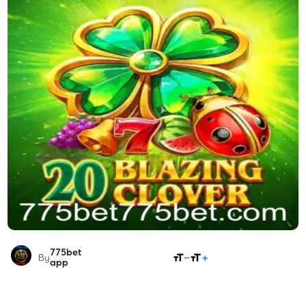
775bet
COMPARTILHAR
By
app