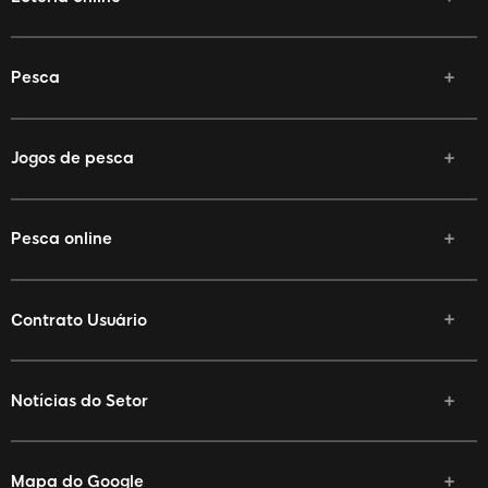
Pesca
Jogos de pesca
Pesca online
Contrato Usuário
Notícias do Setor
Mapa do Google