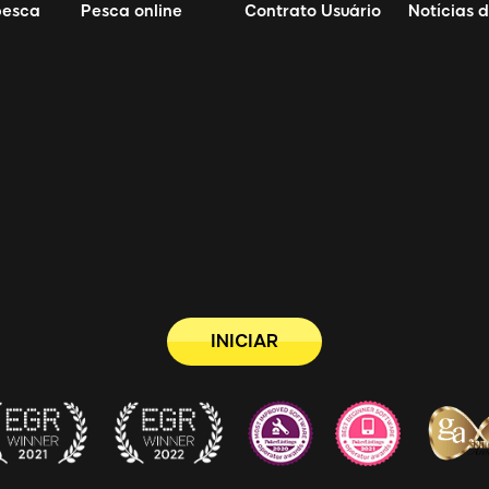
pesca
Pesca online
Contrato Usuário
Notícias 
INICIAR