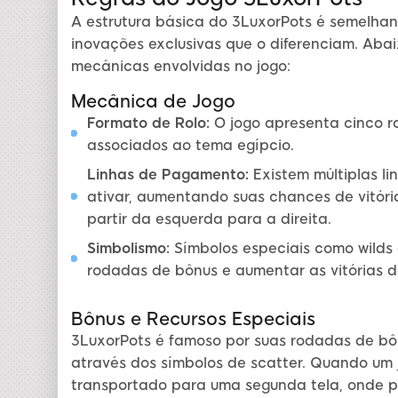
A estrutura básica do 3LuxorPots é semelhant
inovações exclusivas que o diferenciam. Abai
mecânicas envolvidas no jogo:
Mecânica de Jogo
Formato de Rolo:
O jogo apresenta cinco ro
associados ao tema egípcio.
Linhas de Pagamento:
Existem múltiplas l
ativar, aumentando suas chances de vitór
partir da esquerda para a direita.
Simbolismo:
Símbolos especiais como wilds 
rodadas de bônus e aumentar as vitórias d
Bônus e Recursos Especiais
3LuxorPots é famoso por suas rodadas de b
através dos símbolos de scatter. Quando um j
transportado para uma segunda tela, onde po