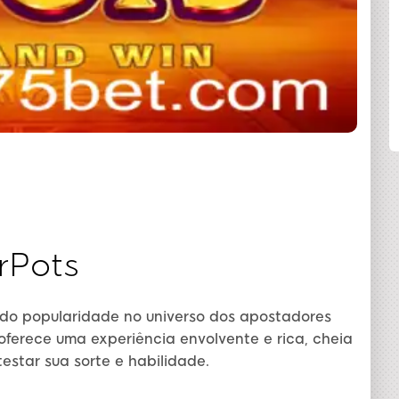
COMPARTILHAR
rPots
o popularidade no universo dos apostadores
 oferece uma experiência envolvente e rica, cheia
star sua sorte e habilidade.