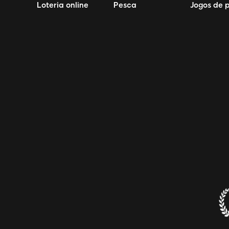
Loteria online
Pesca
Jogos de 