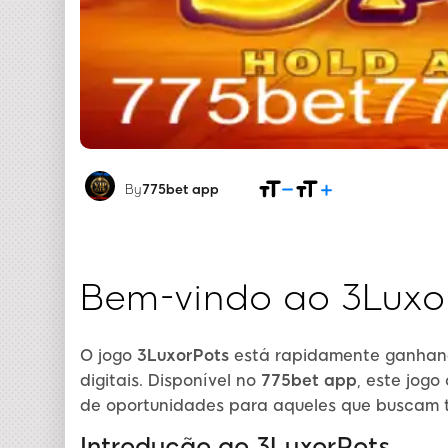
By
775bet app
Bem-vindo ao 3Luxo
O jogo
3LuxorPots
está rapidamente ganhand
digitais. Disponível no
775bet app
, este jogo
de oportunidades para aqueles que buscam te
Introdução ao 3LuxorPots