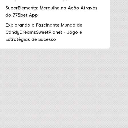
SuperElements: Mergulhe na Ação Através
do 775bet App
Explorando o Fascinante Mundo de
CandyDreamsSweetPlanet - Jogo e
Estratégias de Sucesso