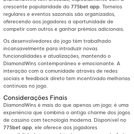
crescente popularidade do
775bet app
. Torneios
regulares e eventos sazonais são organizados,
oferecendo aos jogadores a oportunidade de
competir com outros e ganhar prêmios adicionais.
Os desenvolvedores do jogo têm trabalhado
incansavelmente para introduzir novas
funcionalidades e atualizações, mantendo o
DiamondWins contemporâneo e emocionante. A
interação com a comunidade através de redes
sociais e feedback direto tem incentivado melhorias
contínuas no jogo.
Considerações Finais
DiamondWins é mais do que apenas um jogo; é uma
experiência que combina o antigo charme dos jogos
de cassino com tecnologia moderna. Disponível no
775bet app
, ele oferece aos jogadores