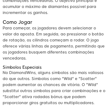
combinações vencedoras. O objetivo principal é
acumular o máximo de diamantes possível para
incrementar os ganhos.
Como Jogar
Para começar, os jogadores devem selecionar o
valor da aposta. Em seguida, ao pressionar o botão
de rotação, os cilindros começam a rodar. O jogo
oferece várias linhas de pagamento, permitindo que
os jogadores busquem diferentes combinações
vencedoras.
Símbolos Especiais
No DiamondWins, alguns símbolos são mais valiosos
do que outros. Símbolos como "Wild" e "Scatter"
podem aumentar as chances de vitória. O "Wild"
substitui outros símbolos para criar combinações e o
"Scatter" ativa rodadas bônus que podem
proporcionar giros gratuitos ou multiplicadores.