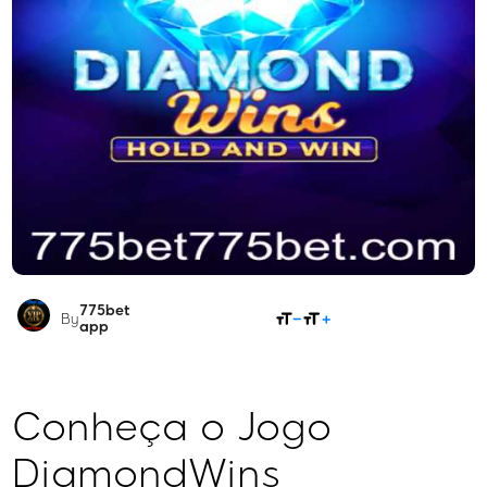
775bet
COMPARTILHAR
By
app
Conheça o Jogo
DiamondWins