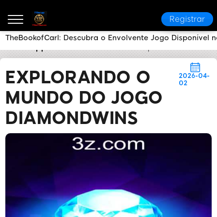
Registrar
TheBookofCarl: Descubra o Envolvente Jogo Disponível 
775bet app
Notícias do Setor
Explorando o Mund
EXPLORANDO O
2026-04-
02
MUNDO DO JOGO
DIAMONDWINS