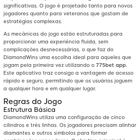
significativas. O jogo é projetado tanto para novos
jogadores quanto para veteranos que gostam de
estratégias complexas.
As mecânicas do jogo estão estruturadas para
proporcionar uma experiência fluida, sem
complicações desnecessárias, o que faz do
DiamondWins uma escolha ideal para aqueles que
jogam pela primeira vez utilizando o
775bet app
.
Este aplicativo traz consigo a vantagem de acesso
rápido e seguro, permitindo que os usuários joguem
a qualquer hora e em qualquer lugar.
Regras do Jogo
Estrutura Básica
DiamondWins utiliza uma configuração de cinco
cilindros e três linhas. Os jogadores precisam alinhar
diamantes e outros símbolos para formar