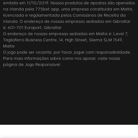
emitida em 11/10/2019. Nossos produtos de apostas são operados
na Irlanda pela 775bet app, uma empresa constituída em Malta,
licenciada e regulamentada pelos Comissários de Receita da
Irlanda. O endereço de nossas empresas sediadas em Gibraltar
é: 601-701 Europort, Gibraltar.
O endereço de nossas empresas sediadas em Malta é: Level 7,
Tagliaferro Business Centre, 14, High Street, Sliema SLM 1549,
Malta
O jogo pode ser viciante; por favor, jogue com responsabilidade.
Para mais informações sobre como nos apoiar, visite nossa
página de Jogo Responsável.