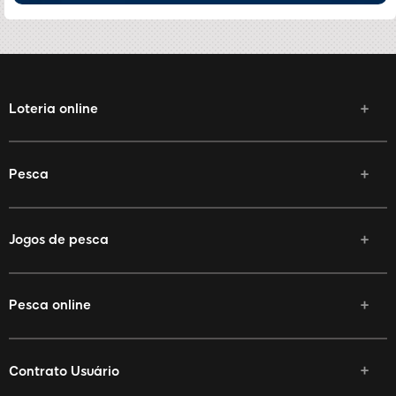
Loteria online
Pesca
Jogos de pesca
Pesca online
Contrato Usuário