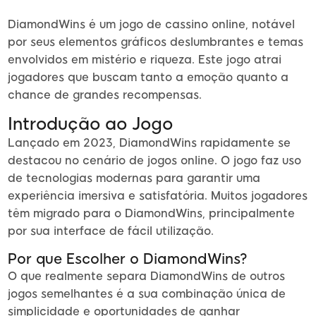
DiamondWins é um jogo de cassino online, notável
por seus elementos gráficos deslumbrantes e temas
envolvidos em mistério e riqueza. Este jogo atrai
jogadores que buscam tanto a emoção quanto a
chance de grandes recompensas.
Introdução ao Jogo
Lançado em 2023, DiamondWins rapidamente se
destacou no cenário de jogos online. O jogo faz uso
de tecnologias modernas para garantir uma
experiência imersiva e satisfatória. Muitos jogadores
têm migrado para o DiamondWins, principalmente
por sua interface de fácil utilização.
Por que Escolher o DiamondWins?
O que realmente separa DiamondWins de outros
jogos semelhantes é a sua combinação única de
simplicidade e oportunidades de ganhar