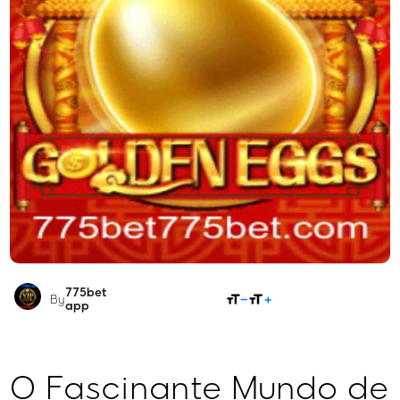
775bet
COMPARTILHAR
By
app
O Fascinante Mundo de