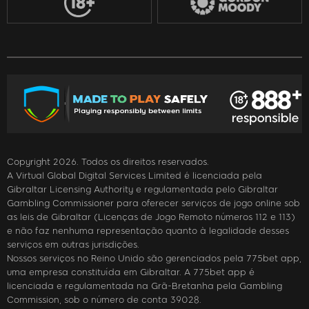
Copyright 2026. Todos os direitos reservados.
A Virtual Global Digital Services Limited é licenciada pela
Gibraltar Licensing Authority e regulamentada pelo Gibraltar
Gambling Commissioner para oferecer serviços de jogo online sob
as leis de Gibraltar (Licenças de Jogo Remoto números 112 e 113)
e não faz nenhuma representação quanto à legalidade desses
serviços em outras jurisdições.
Nossos serviços no Reino Unido são gerenciados pela 775bet app,
uma empresa constituída em Gibraltar. A 775bet app é
licenciada e regulamentada na Grã-Bretanha pela Gambling
Commission, sob o número de conta 39028.