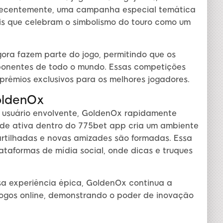
Recentemente, uma campanha especial temática
rais que celebram o simbolismo do touro como um
ora fazem parte do jogo, permitindo que os
ponentes de todo o mundo. Essas competições
êmios exclusivos para os melhores jogadores.
oldenOx
e usuário envolvente, GoldenOx rapidamente
ade ativa dentro do 775bet app cria um ambiente
rtilhadas e novas amizades são formadas. Essa
ataformas de mídia social, onde dicas e truques
sa experiência épica, GoldenOx continua a
ogos online, demonstrando o poder de inovação