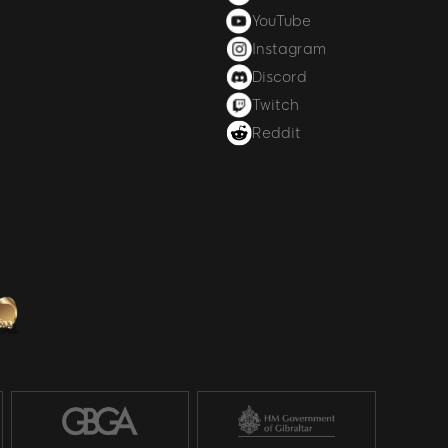
YouTube
Instagram
Discord
Twitch
Reddit