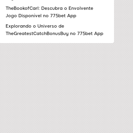
TheBookofCarl: Descubra o Envolvente
Jogo Disponível no 775bet App
Explorando o Universo de
TheGreatestCatchBonusBuy no 775bet App