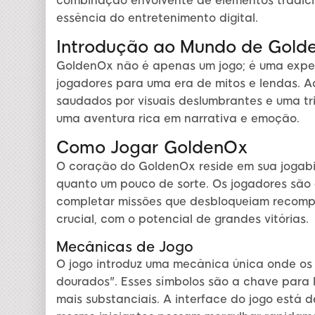
combinação envolvente de elementos tradic
essência do entretenimento digital.
Introdução ao Mundo de Gold
GoldenOx não é apenas um jogo; é uma experi
jogadores para uma era de mitos e lendas. Ao 
saudados por visuais deslumbrantes e uma tr
uma aventura rica em narrativa e emoção.
Como Jogar GoldenOx
O coração do GoldenOx reside em sua jogabil
quanto um pouco de sorte. Os jogadores são 
completar missões que desbloqueiam recomp
crucial, com o potencial de grandes vitórias.
Mecânicas de Jogo
O jogo introduz uma mecânica única onde os
dourados". Esses símbolos são a chave para 
mais substanciais. A interface do jogo está d