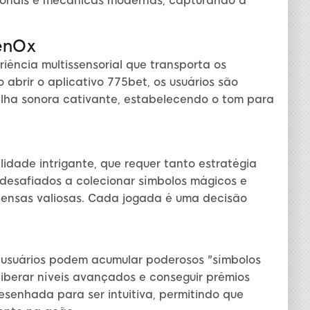
ionais e mecânicas modernas, capturando a
enOx
ência multissensorial que transporta os
abrir o aplicativo 775bet, os usuários são
ilha sonora cativante, estabelecendo o tom para
idade intrigante, que requer tanto estratégia
desafiados a colecionar símbolos mágicos e
ensas valiosas. Cada jogada é uma decisão
 usuários podem acumular poderosos "símbolos
liberar níveis avançados e conseguir prêmios
esenhada para ser intuitiva, permitindo que