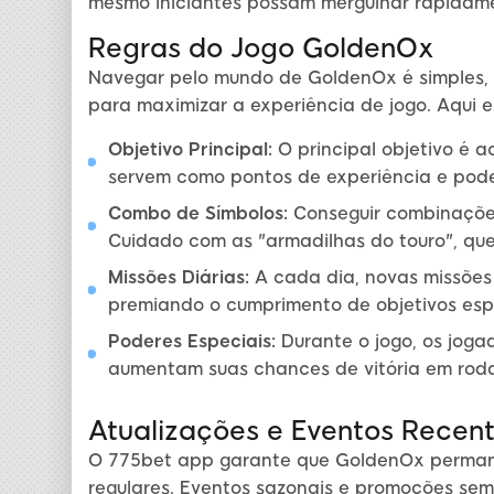
mesmo iniciantes possam mergulhar rapidam
Regras do Jogo GoldenOx
Navegar pelo mundo de GoldenOx é simples, 
para maximizar a experiência de jogo. Aqui es
Objetivo Principal:
O principal objetivo é 
servem como pontos de experiência e podem
Combo de Símbolos:
Conseguir combinações
Cuidado com as "armadilhas do touro", qu
Missões Diárias:
A cada dia, novas missões
premiando o cumprimento de objetivos espe
Poderes Especiais:
Durante o jogo, os jog
aumentam suas chances de vitória em rodad
Atualizações e Eventos Recen
O 775bet app garante que GoldenOx permane
regulares. Eventos sazonais e promoções se