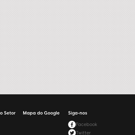
do Setor
Mapa do Google
Siga-nos
Facebook
Twitter