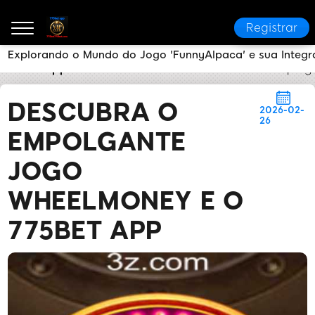
Registrar
Explorando o Mundo do Jogo 'FunnyAlpaca' e sua Integr
775bet app
Notícias do Setor
Descubra o Empolg
DESCUBRA O
2026-02-
26
EMPOLGANTE
JOGO
WHEELMONEY E O
775BET APP