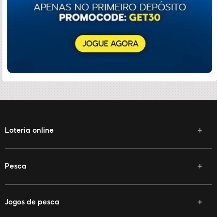
Loteria online
Pesca
Jogos de pesca