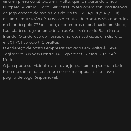
uma empresa constituída em Malta, que faz parte da União
Europeia. A Virtual Digital Services Limited opera sob uma licença
de jogo concedida sob as leis de Malta - MGA/CRP/543/2018
emitida em 11/10/2019. Nossos produtos de apostas são operados
na Irlanda pela 775bet app, uma empresa constituída em Malta,
licenciada e regulamentada pelos Comissários de Receita da
Irlanda. O endereço de nossas empresas sediadas em Gibraltar
é: 601-701 Europort, Gibraltar.
O endereço de nossas empresas sediadas em Malta é: Level 7,
Tagliaferro Business Centre, 14, High Street, Sliema SLM 1549,
Malta
O jogo pode ser viciante; por favor, jogue com responsabilidade.
Para mais informações sobre como nos apoiar, visite nossa
página de Jogo Responsável.