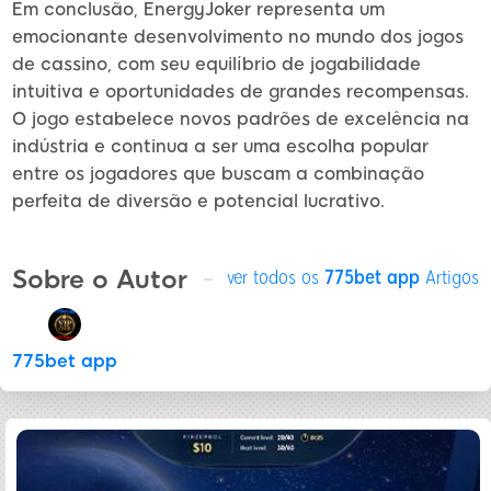
Em conclusão, EnergyJoker representa um
emocionante desenvolvimento no mundo dos jogos
de cassino, com seu equilíbrio de jogabilidade
intuitiva e oportunidades de grandes recompensas.
O jogo estabelece novos padrões de excelência na
indústria e continua a ser uma escolha popular
entre os jogadores que buscam a combinação
perfeita de diversão e potencial lucrativo.
Sobre o Autor
ver todos os
775bet app
Artigos
775bet app