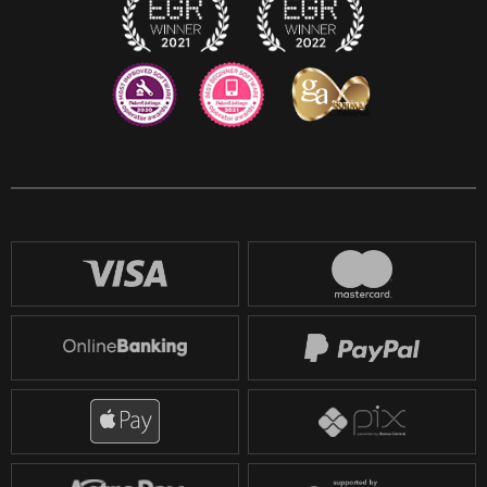
Reddit