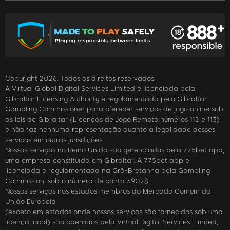
Copyright 2026. Todos os direitos reservados.
A Virtual Global Digital Services Limited é licenciada pela
Gibraltar Licensing Authority e regulamentada pelo Gibraltar
Gambling Commissioner para oferecer serviços de jogo online sob
as leis de Gibraltar (Licenças de Jogo Remoto números 112 e 113)
e não faz nenhuma representação quanto à legalidade desses
serviços em outras jurisdições.
Nossos serviços no Reino Unido são gerenciados pela 775bet app,
uma empresa constituída em Gibraltar. A 775bet app é
licenciada e regulamentada na Grã-Bretanha pela Gambling
Commission, sob o número de conta 39028.
Nossos serviços nos estados membros do Mercado Comum da
União Europeia
(exceto em estados onde nossos serviços são fornecidos sob uma
licença local) são operados pela Virtual Digital Services Limited,