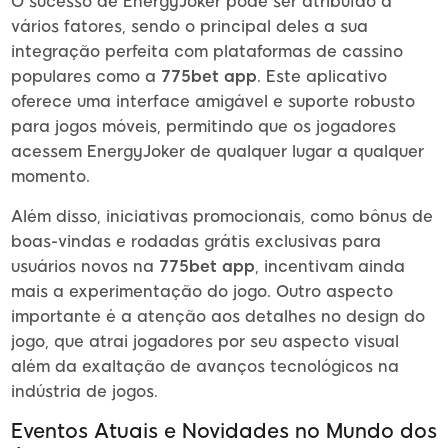
O sucesso de EnergyJoker pode ser atribuído a
vários fatores, sendo o principal deles a sua
integração perfeita com plataformas de cassino
populares como a
775bet app
. Este aplicativo
oferece uma interface amigável e suporte robusto
para jogos móveis, permitindo que os jogadores
acessem EnergyJoker de qualquer lugar a qualquer
momento.
Além disso, iniciativas promocionais, como bônus de
boas-vindas e rodadas grátis exclusivas para
usuários novos na
775bet app
, incentivam ainda
mais a experimentação do jogo. Outro aspecto
importante é a atenção aos detalhes no design do
jogo, que atrai jogadores por seu aspecto visual
além da exaltação de avanços tecnológicos na
indústria de jogos.
Eventos Atuais e Novidades no Mundo dos