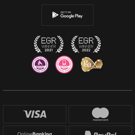
YouTube
Instagram
Discord
Twitch
Reddit