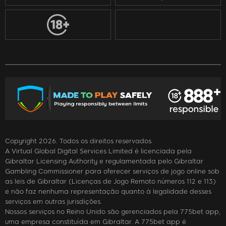
Copyright 2026. Todos os direitos reservados.
A Virtual Global Digital Services Limited é licenciada pela
Gibraltar Licensing Authority e regulamentada pelo Gibraltar
Gambling Commissioner para oferecer serviços de jogo online sob
as leis de Gibraltar (Licenças de Jogo Remoto números 112 e 113)
e não faz nenhuma representação quanto à legalidade desses
serviços em outras jurisdições.
Nossos serviços no Reino Unido são gerenciados pela 775bet app,
uma empresa constituída em Gibraltar. A 775bet app é