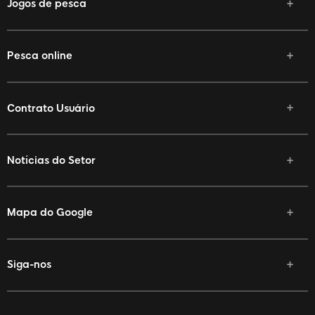
Jogos de pesca
Pesca online
Contrato Usuário
Notícias do Setor
Mapa do Google
Siga-nos
Facebook
Twitter