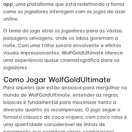
app
, uma plataforma que está redefinindo a forma
como os jogadores interagem com os jogos de azar
online.
O tema do jogo atrai os jogadores para as vastas
paisagens selvagens, onde os lobos governam a
noite. Com uma trilha sonora envolvente e efeitos
visuais impressionantes, WolfGoldUltimate oferece
uma experiência quase cinematográfica para os
jogadores.
Como Jogar WolfGoldUltimate
Para aqueles que estão ansiosos para mergulhar no
mundo de WolfGoldUltimate, entender as regras
básicas é fundamental para maximizar tanto a
diversão quanto as recompensas. O jogo segue o
formato clássico de caça-níqueis, com cinco rolos e
uma quantidade considerável de linhas de
pagamento que permitem várias combinações