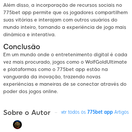
Além disso, a incorporação de recursos sociais no
775bet app permite que os jogadores compartilhem
suas vitórias e interajam com outros usuários do
mundo inteiro, tornando a experiência de jogo mais
dinâmica e interativa.
Conclusão
Em um mundo onde o entretenimento digital é cada
vez mais procurado, jogos como o WolfGoldUltimate
e plataformas como o 775bet app estão na
vanguarda da inovação, trazendo novas
experiências e maneiras de se conectar através do
poder dos jogos online.
Sobre o Autor
ver todos os
775bet app
Artigos